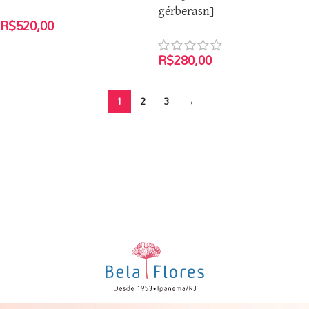
gérberasn]
R$
520,00
R$
280,00
1
2
3
→