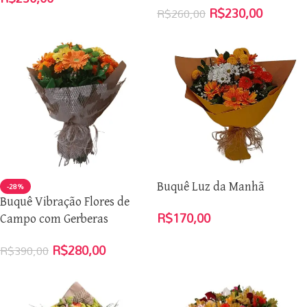
R$
230,00
R$
260,00
-28%
Buquê Luz da Manhã
Buquê Vibração Flores de
R$
170,00
Campo com Gerberas
R$
280,00
R$
390,00