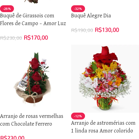
-26%
-32%
Buquê de Girassois com
Buquê Alegre Dia
Flores de Campo – Amor Luz
R$
130,00
R$
190,00
R$
170,00
R$
230,00
-12%
Arranjo de rosas vermelhas
Arranjo de astromérias com
com Chocolate Ferrero
1 linda rosa Amor colorido
R$
230,00