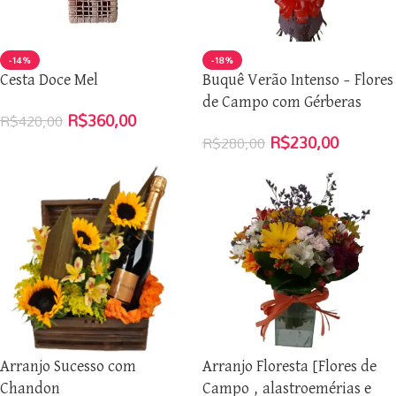
-14%
-18%
Cesta Doce Mel
Buquê Verão Intenso – Flores
de Campo com Gérberas
R$
360,00
R$
420,00
R$
230,00
R$
280,00
Arranjo Sucesso com
Arranjo Floresta [Flores de
Chandon
Campo , alastroemérias e