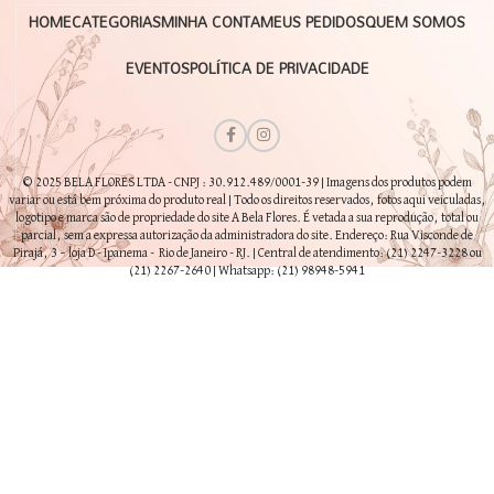
HOME
CATEGORIAS
MINHA CONTA
MEUS PEDIDOS
QUEM SOMOS
EVENTOS
POLÍTICA DE PRIVACIDADE
© 2025 BELA FLORES LTDA - CNPJ : 30.912.489/0001-39 | Imagens dos produtos podem
variar ou está bem próxima do produto real | Todo os direitos reservados, fotos aqui veiculadas,
logotipo e marca são de propriedade do site A Bela Flores. É vetada a sua reprodução, total ou
parcial, sem a expressa autorização da administradora do site. Endereço: Rua Visconde de
Pirajá, 3 – loja D - Ipanema - Rio de Janeiro - RJ. | Central de atendimento: (21) 2247-3228 ou
(21) 2267-2640 | Whatsapp: (21) 98948-5941