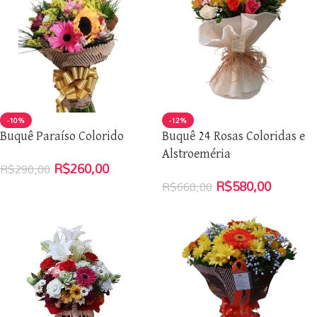
-10%
-12%
Buquê Paraíso Colorido
Buquê 24 Rosas Coloridas e
Alstroeméria
R$
260,00
R$
290,00
R$
580,00
R$
660,00