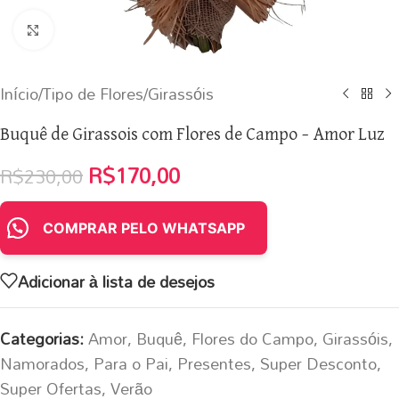
Clique para ampliar
Início
/
Tipo de Flores
/
Girassóis
Buquê de Girassois com Flores de Campo – Amor Luz
R$
170,00
R$
230,00
COMPRAR PELO WHATSAPP
Adicionar à lista de desejos
Categorias:
Amor
,
Buquê
,
Flores do Campo
,
Girassóis
,
Namorados
,
Para o Pai
,
Presentes
,
Super Desconto
,
Super Ofertas
,
Verão