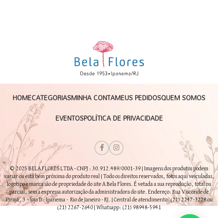
HOME
CATEGORIAS
MINHA CONTA
MEUS PEDIDOS
QUEM SOMOS
EVENTOS
POLÍTICA DE PRIVACIDADE
© 2025 BELA FLORES LTDA - CNPJ : 30.912.489/0001-39 | Imagens dos produtos podem
variar ou está bem próxima do produto real | Todo os direitos reservados, fotos aqui veiculadas,
logotipo e marca são de propriedade do site A Bela Flores. É vetada a sua reprodução, total ou
parcial, sem a expressa autorização da administradora do site. Endereço: Rua Visconde de
Pirajá, 3 – loja D - Ipanema - Rio de Janeiro - RJ. | Central de atendimento: (21) 2247-3228 ou
(21) 2267-2640 | Whatsapp: (21) 98948-5941