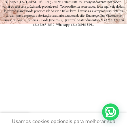
© 2025 BELA FLORES LTDA - CNPJ : 30.912.489/0001-39 | Imagens dos produtos podem
variar ou está bem próxima do produto real | Todo os direitos reservados, fotos aqui veiculadas,
logotipo e marca são de propriedade do site A Bela Flores. É vetada a sua reprodução, total ou
parcial, sem a expressa autorização da administradora do site. Endereço: Rua Visconde de
Pirajá, 3 – loja D - Ipanema - Rio de Janeiro - RJ. | Central de atendimento: (21) 2247-3228 ou
(21) 2267-2640 | Whatsapp: (21) 98948-5941
Usamos cookies opcionais para melhorar sua
Lista de desejos
Loja
Carrinho
Minha conta